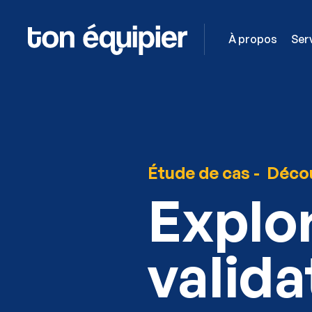
À propos
Ser
Étude de cas -
Décou
Explor
valid